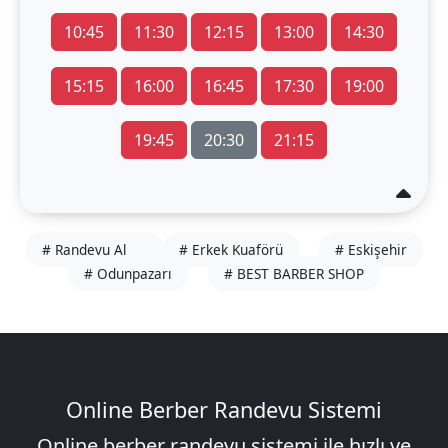
10:45
11:30
12:15
13:00
14:30
15:15
16:00
16:45
17:30
19:00
19:45
20:30
21:15
# Randevu Al
# Erkek Kuaförü
# Eskişehir
# Odunpazarı
# BEST BARBER SHOP
Online Berber Randevu Sistemi
Online berber randevu sistemi ile hızlı ve