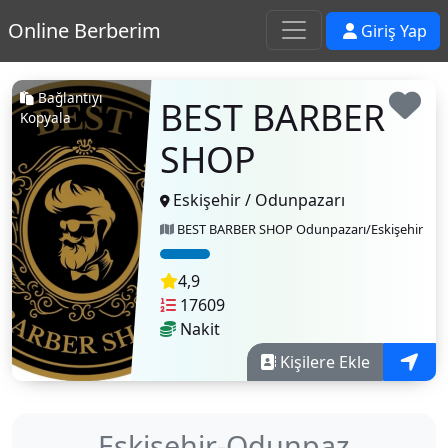
Online Berberim
Giriş Yap
Bağlantıyı
BEST BARBER
Kopyala
SHOP
Eskişehir / Odunpazarı
BEST BARBER SHOP Odunpazarı/Eskişehir
4,9
17609
Nakit
Kişilere Ekle
Eskişehir-Odunpazarı