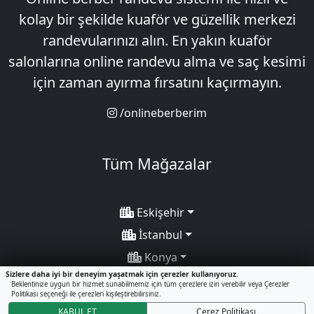
kolay bir şekilde kuaför ve güzellik merkezi
randevularınızı alın. En yakın kuaför
salonlarına online randevu alma ve saç kesimi
için zaman ayırma fırsatını kaçırmayın.
/onlineberberim
Tüm Mağazalar
Eskişehir
İstanbul
Konya
Sizlere daha iyi bir deneyim yaşatmak için çerezler kullanıyoruz.
Sakarya
Beklentinize uygun bir hizmet sunabilmemiz için tüm çerezlere izin verebilir veya Çerezler
Politikası seçeneği ile çerezleri kişileştirebilirsiniz.
KABUL ET
Çerez Politikası